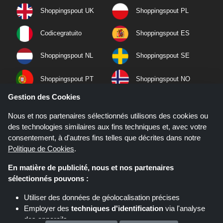
Shoppingspout UK
Shoppingspout PL
Codicegratuito
Shoppingspout ES
Shoppingspout NL
Shoppingspout SE
Shoppingspout PT
Shoppingspout NO
Gestion des Cookies
Nous et nos partenaires sélectionnés utilisons des cookies ou
des technologies similaires aux fins techniques et, avec votre
consentement, à d'autres fins telles que décrites dans notre
Politique de Cookies
.
En matière de publicité, nous et nos partenaires
sélectionnés pouvons :
Utiliser des données de géolocalisation précises
Employer des
techniques d'identification
via l'analyse
Si vous effectuez un achat après avoir cliqué sur les liens de ce site,
Shoppingspout.fr peut gagner une commission d'affiliation sur le site que
des appareils