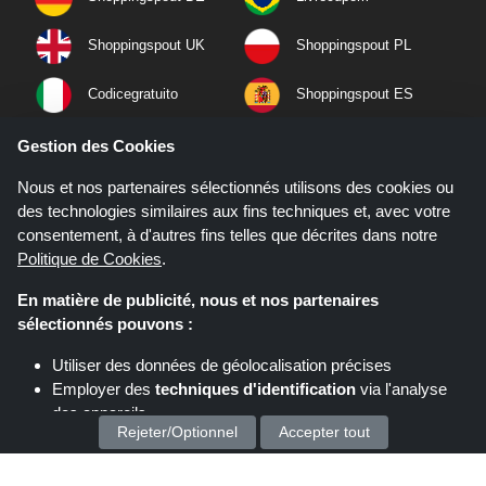
Shoppingspout UK
Shoppingspout PL
Codicegratuito
Shoppingspout ES
Shoppingspout NL
Shoppingspout SE
Gestion des Cookies
Nous et nos partenaires sélectionnés utilisons des cookies ou
Shoppingspout PT
Shoppingspout NO
des technologies similaires aux fins techniques et, avec votre
consentement, à d'autres fins telles que décrites dans notre
Politique de Cookies
.
En matière de publicité, nous et nos partenaires
sélectionnés pouvons :
Utiliser des données de géolocalisation précises
Employer des
techniques d'identification
via l'analyse
des appareils
Rejeter/Optionnel
Accepter tout
Stocker et/ou accéder à des informations sur un appareil
Nous traitons vos données personnelles pour :
Si vous effectuez un achat après avoir cliqué sur les liens de ce site,