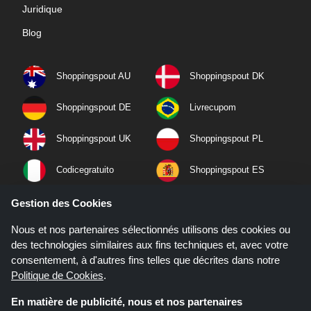
Juridique
Blog
Shoppingspout AU
Shoppingspout DK
Shoppingspout DE
Livrecupom
Shoppingspout UK
Shoppingspout PL
Codicegratuito
Shoppingspout ES
Shoppingspout NL
Shoppingspout SE
Gestion des Cookies
Nous et nos partenaires sélectionnés utilisons des cookies ou
Shoppingspout PT
Shoppingspout NO
des technologies similaires aux fins techniques et, avec votre
consentement, à d'autres fins telles que décrites dans notre
Politique de Cookies
.
En matière de publicité, nous et nos partenaires