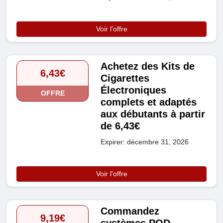
Voir l'offre
Achetez des Kits de
6,43€
Cigarettes
Électroniques
OFFRE
complets et adaptés
aux débutants à partir
de 6,43€
Expirer: décembre 31, 2026
Voir l'offre
Commandez
9,19€
systèmes POD