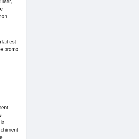
liser,
de
 non
fait est
ode promo
.
ment
s
 la
anchiment
he