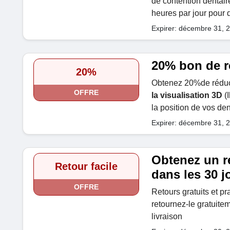
de contention dentaire
heures par jour pour q
Expirer: décembre 31, 
20% bon de r
20%
Obtenez 20%de réduct
OFFRE
la visualisation 3D
(I
la position de vos den
Expirer: décembre 31, 
Obtenez un re
Retour facile
dans les 30 j
OFFRE
Retours gratuits et pra
retournez-le gratuitem
livraison