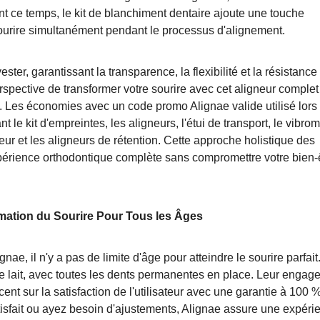
nt ce temps, le kit de blanchiment dentaire ajoute une touche
 sourire simultanément pendant le processus d'alignement.
ester, garantissant la transparence, la flexibilité et la résistance
pective de transformer votre sourire avec cet aligneur complet
 Les économies avec un code promo Alignae valide utilisé lors
le kit d'empreintes, les aligneurs, l'étui de transport, le vibro
seur et les aligneurs de rétention. Cette approche holistique des
périence orthodontique complète sans compromettre votre bien-
rmation du Sourire Pour Tous les Âges
e, il n'y a pas de limite d'âge pour atteindre le sourire parfait
 de lait, avec toutes les dents permanentes en place. Leur enga
cent sur la satisfaction de l'utilisateur avec une garantie à 100 
isfait ou ayez besoin d'ajustements, Alignae assure une expéri