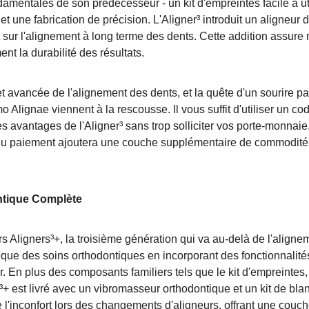
damentales de son prédécesseur - un kit d'empreintes facile à uti
 et une fabrication de précision. L'Aligner³ introduit un aligneur 
t sur l'alignement à long terme des dents. Cette addition assure
nt la durabilité des résultats.
 avancée de l'alignement des dents, et la quête d'un sourire par
Alignae viennent à la rescousse. Il vous suffit d'utiliser un c
s avantages de l'Aligner³ sans trop solliciter vos porte-monnaie
rs du paiement ajoutera une couche supplémentaire de commodité
ontique Complète
rs Aligners³+, la troisième génération qui va au-delà de l'aligne
stique des soins orthodontiques en incorporant des fonctionnalité
. En plus des composants familiers tels que le kit d'empreintes,
s³+ est livré avec un vibromasseur orthodontique et un kit de bl
 l'inconfort lors des changements d'aligneurs, offrant une couc