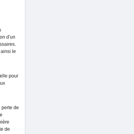
s
ion d'un
ssaires.
ainsi le
ielle pour
aux
e perte de
re
nière
te de