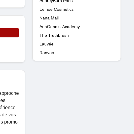
AudreyBurn Paris
Eelhoe Cosmetics
Nana Mall
AnaGennisi Academy
The Truthbrush
Lauvée
Ranvoo
'approche
les
périence
s de vos
des promo