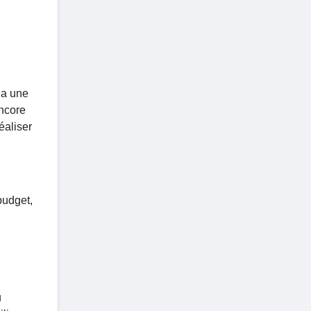
la une
encore
éaliser
budget,
u