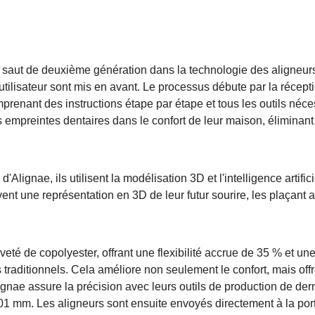
n saut de deuxième génération dans la technologie des aligneur
 l'utilisateur sont mis en avant. Le processus débute par la récept
comprenant des instructions étape par étape et tous les outils néce
 empreintes dentaires dans le confort de leur maison, éliminant 
lignae, ils utilisent la modélisation 3D et l'intelligence artific
vent une représentation en 3D de leur futur sourire, les plaçant 
veté de copolyester, offrant une flexibilité accrue de 35 % et un
 traditionnels. Cela améliore non seulement le confort, mais off
ignae assure la précision avec leurs outils de production de der
,01 mm. Les aligneurs sont ensuite envoyés directement à la por