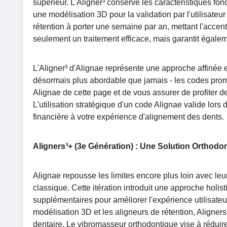
supérieur. L'Aligner³ conserve les caractéristiques fon
une modélisation 3D pour la validation par l'utilisateur
rétention à porter une semaine par an, mettant l'accen
seulement un traitement efficace, mais garantit égaleme
L'Aligner³ d'Alignae représente une approche affinée et
désormais plus abordable que jamais - les codes promo 
Alignae de cette page et de vous assurer de profiter de
L'utilisation stratégique d'un code Alignae valide lo
financière à votre expérience d'alignement des dents.
Aligners³+ (3e Génération) : Une Solution Orthod
Alignae repousse les limites encore plus loin avec leu
classique. Cette itération introduit une approche holi
supplémentaires pour améliorer l'expérience utilisateur
modélisation 3D et les aligneurs de rétention, Aligner
dentaire. Le vibromasseur orthodontique vise à réduire