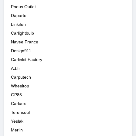
Pneus Outlet
Daparto
Linkifun
Carlightbulb
Navee France
Design911
Carlinkit Factory
Ad.fr
Carputech
Wheeltop
GP85
Carluex
Terunsoul
Yeslak
Merlin