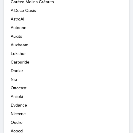
Caréco Molins Créauto
A Dece Oasis
AstroAI
Autoone
Auxito
Auxbeam
Lokithor
Carpuride
Daolar
Niu
Ottocast
Aniioki
Evdance
Nicecnc
Oedro
Aoocci