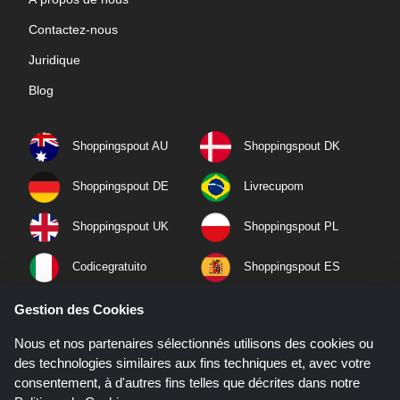
Contactez-nous
Juridique
Blog
Shoppingspout AU
Shoppingspout DK
Shoppingspout DE
Livrecupom
Shoppingspout UK
Shoppingspout PL
Codicegratuito
Shoppingspout ES
Shoppingspout NL
Shoppingspout SE
Gestion des Cookies
Nous et nos partenaires sélectionnés utilisons des cookies ou
Shoppingspout PT
Shoppingspout NO
des technologies similaires aux fins techniques et, avec votre
consentement, à d'autres fins telles que décrites dans notre