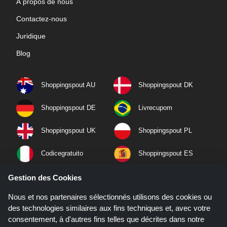
À propos de nous
Contactez-nous
Juridique
Blog
Shoppingspout AU
Shoppingspout DK
Shoppingspout DE
Livrecupom
Shoppingspout UK
Shoppingspout PL
Codicegratuito
Shoppingspout ES
Shoppingspout NL
Shoppingspout SE
Gestion des Cookies
Nous et nos partenaires sélectionnés utilisons des cookies ou
Shoppingspout PT
Shoppingspout NO
des technologies similaires aux fins techniques et, avec votre
consentement, à d'autres fins telles que décrites dans notre