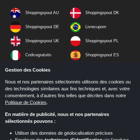
Shoppingspout AU
Shoppingspout DK
Shoppingspout DE
Livrecupom
Shoppingspout UK
Shoppingspout PL
Codicegratuito
Shoppingspout ES
Shoppingspout NL
Shoppingspout SE
Gestion des Cookies
Nous et nos partenaires sélectionnés utilisons des cookies ou
Shoppingspout PT
Shoppingspout NO
des technologies similaires aux fins techniques et, avec votre
consentement, à d'autres fins telles que décrites dans notre
Politique de Cookies
.
En matière de publicité, nous et nos partenaires
sélectionnés pouvons :
Utiliser des données de géolocalisation précises
Employer des
techniques d'identification
via l'analyse