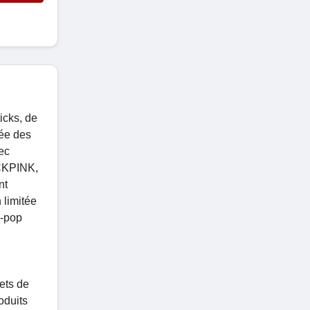
icks, de
sée des
ec
ACKPINK,
nt
 limitée
K-pop
ets de
oduits