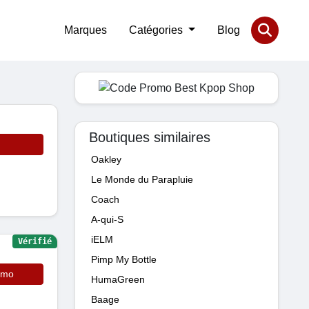
Marques
Catégories
Blog
Boutiques similaires
Oakley
Le Monde du Parapluie
Coach
A-qui-S
iELM
Vérifié
Pimp My Bottle
omo
HumaGreen
Baage