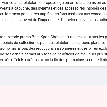
 France ». La plateforme propose également des albums en édi
s sweats à capuche, des pyjamas et des accessoires inspirés des 
rticulièrement populaires auprès des fans assistant aux concerts 
 discutent souvent de l'importance d'acheter des versions auth
her un code promo Best Kpop Shop est l'une des solutions les p
 et objets de collection K-pop. Les plateformes de bons plans c
omo mis à jour, des réductions saisonnières et des offres excl
re ses achats permet aux fans de bénéficier de meilleurs prix su
dérivés officiels coréens avant la fin des promotions à durée limi