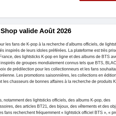
Shop valide Août 2026
 les fans de K-pop à la recherche d'albums officiels, de lightst
s inspirés de leurs idoles préférées. La plateforme est très pri
 France, des lightsticks K-pop en ligne et des albums de BTS av
s inspirés de groupes mondialement connus tels que BTS, BL
ix de prédilection pour les collectionneurs et les fans souhaita
oréenne. Les promotions saisonnières, les collections en édition
ent les chasseurs de bonnes affaires à la recherche de produits 
notamment des lightsticks officiels, des albums K-pop, des
soires, des articles BT21, des bijoux, des vêtements et des obj
les fans recherchent fréquemment « lightstick officiel BTS », « pr