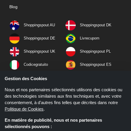
Blog
Shoppingspout AU
Shoppingspout DK
Shoppingspout DE
Livrecupom
Shoppingspout UK
Shoppingspout PL
Codicegratuito
Shoppingspout ES
Shoppingspout NL
Shoppingspout SE
Gestion des Cookies
Nous et nos partenaires sélectionnés utilisons des cookies ou
Shoppingspout PT
Shoppingspout NO
des technologies similaires aux fins techniques et, avec votre
consentement, à d'autres fins telles que décrites dans notre
Politique de Cookies
.
En matière de publicité, nous et nos partenaires
sélectionnés pouvons :