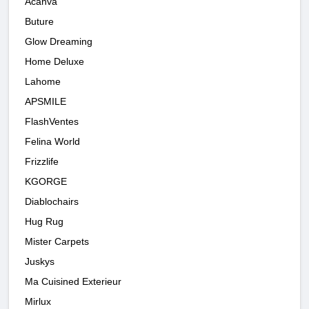
Acanva
Buture
Glow Dreaming
Home Deluxe
Lahome
APSMILE
FlashVentes
Felina World
Frizzlife
KGORGE
Diablochairs
Hug Rug
Mister Carpets
Juskys
Ma Cuisined Exterieur
Mirlux