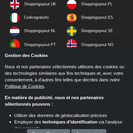
Shoppingspout UK
Shoppingspout PL
Codicegratuito
Shoppingspout ES
Shoppingspout NL
Shoppingspout SE
Shoppingspout PT
Shoppingspout NO
Gestion des Cookies
Nous et nos partenaires sélectionnés utilisons des cookies ou
des technologies similaires aux fins techniques et, avec votre
consentement, à d'autres fins telles que décrites dans notre
Politique de Cookies
.
En matière de publicité, nous et nos partenaires
sélectionnés pouvons :
Utiliser des données de géolocalisation précises
Employer des
techniques d'identification
via l'analyse
Si vous effectuez un achat après avoir cliqué sur les liens de ce site,
Shoppingspout.fr peut gagner une commission d'affiliation sur le site que
des appareils
vous visitez.