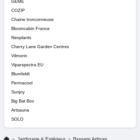
GEME
COZIP
Chaine tronconneuse
Bloomcabin France
Neoplants
Cherry Lane Garden Centres
Vilmorin
Viparspectra EU
Blumfeldt
Permacool
Sunjoy
Big Bat Box
Artsauna
SOLO
Jardinage & Extérieur
Brasero Artisan