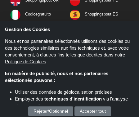
Shoppingspout UK
Shoppingspout PL
Codicegratuito
Shoppingspout ES
Shoppingspout NL
Shoppingspout SE
Gestion des Cookies
Nous et nos partenaires sélectionnés utilisons des cookies ou
Shoppingspout PT
Shoppingspout NO
des technologies similaires aux fins techniques et, avec votre
consentement, à d'autres fins telles que décrites dans notre
Politique de Cookies
.
En matière de publicité, nous et nos partenaires
sélectionnés pouvons :
Utiliser des données de géolocalisation précises
Employer des
techniques d'identification
via l'analyse
des appareils
Rejeter/Optionnel
Accepter tout
Stocker et/ou accéder à des informations sur un appareil
Si vous effectuez un achat après avoir cliqué sur les liens de ce site,
Nous traitons vos données personnelles pour :
Shoppingspout.fr peut gagner une commission d'affiliation sur le site que
vous visitez.
Proposez des publicités et du contenu personnalisés