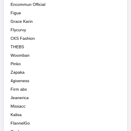
Encommun Official
Figue
Grace Karin
Flycurvy
CKS Fashion
THEBS
Woomban
Pinko
Zapaka
4giveness
Firm abs
Jeanerica
Missacc
Kalisa
FlannelGo