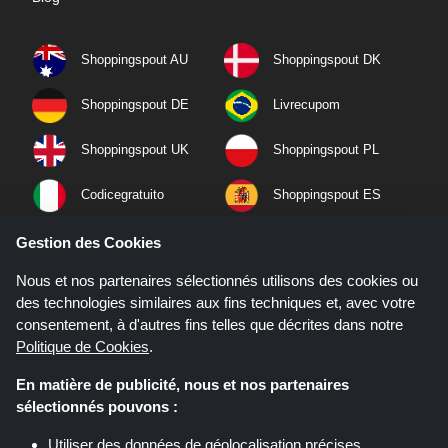
Shoppingspout AU
Shoppingspout DK
Shoppingspout DE
Livrecupom
Shoppingspout UK
Shoppingspout PL
Codicegratuito
Shoppingspout ES
Shoppingspout NL
Shoppingspout SE
Gestion des Cookies
Nous et nos partenaires sélectionnés utilisons des cookies ou
Shoppingspout PT
Shoppingspout NO
des technologies similaires aux fins techniques et, avec votre
consentement, à d'autres fins telles que décrites dans notre
Politique de Cookies
.
En matière de publicité, nous et nos partenaires
sélectionnés pouvons :
Utiliser des données de géolocalisation précises