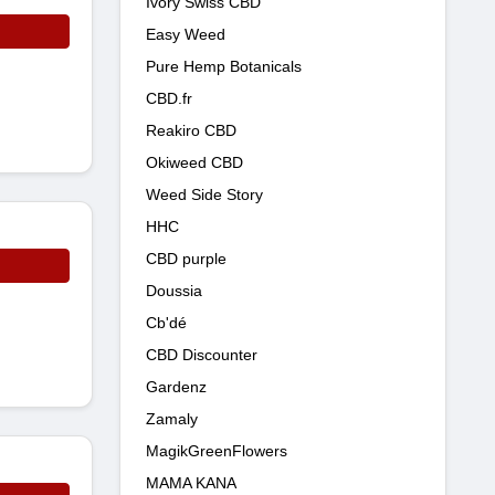
Ivory Swiss CBD
Easy Weed
Pure Hemp Botanicals
CBD.fr
Reakiro CBD
Okiweed CBD
Weed Side Story
HHC
CBD purple
Doussia
Cb'dé
CBD Discounter
Gardenz
Zamaly
MagikGreenFlowers
MAMA KANA