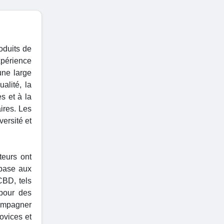
oduits de
xpérience
une large
alité, la
s et à la
ires. Les
ersité et
teurs ont
 base aux
CBD, tels
 pour des
ompagner
ovices et