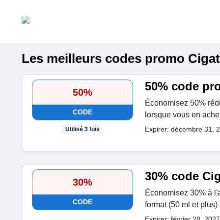
Les meilleurs codes promo Cigatr
50% code pr
50%
Économisez 50% réduc
CODE
lorsque vous en ache
Expirer: décembre 31, 
Utilisé 3 fois
30% code Cig
30%
Économisez 30% à l'a
CODE
format (50 ml et plus
Expirer: février 28, 2027