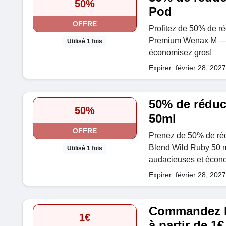
50%
Pod
OFFRE
Profitez de 50% de r
Premium Wenax M — c
Utilisé 1 fois
économisez gros!
Expirer: février 28, 2027
50% de réduc
50%
50ml
OFFRE
Prenez de 50% de rédu
Blend Wild Ruby 50 
Utilisé 1 fois
audacieuses et écono
Expirer: février 28, 2027
Commandez la
1€
à partir de 1€