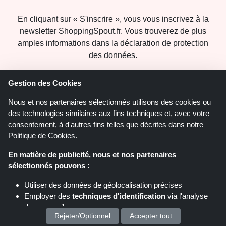
En cliquant sur « S'inscrire », vous vous inscrivez à la
newsletter ShoppingSpout.fr. Vous trouverez de plus
amples informations dans la déclaration de protection
des données.
Gestion des Cookies
Nous et nos partenaires sélectionnés utilisons des cookies ou
des technologies similaires aux fins techniques et, avec votre
consentement, à d'autres fins telles que décrites dans notre
Politique de Cookies
.
ShoppingSpout.fr
En matière de publicité, nous et nos partenaires
sélectionnés pouvons :
Politique de confidentialité
Utiliser des données de géolocalisation précises
À propos de nous
Employer des
techniques d'identification
via l'analyse
Contactez-nous
des appareils
Rejeter/Optionnel
Accepter tout
Stocker et/ou accéder à des informations sur un appareil
Juridique