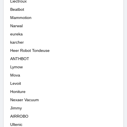
Liectroux
Beatbot
Mammotion
Narwal
eureka
karcher
Heer Robot Tondeuse
ANTHBOT
Lymow
Mova
Levoit
Honiture
Nexaer Vacuum
Jimmy
AIRROBO
Ultenic