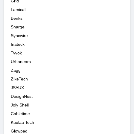
Grid
Lamicall
Benks
Sharge
Syncwire
Inateck
Tyvok
Urbanears
Zagg
ZikeTech
JSAUX
DesignNest
Joly Shell
Cabletime
Kuulaa Tech
Glowpad