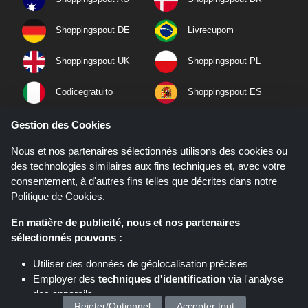
Shoppingspout DE
Livrecupom
Shoppingspout UK
Shoppingspout PL
Codicegratuito
Shoppingspout ES
Shoppingspout NL
Shoppingspout SE
Gestion des Cookies
Nous et nos partenaires sélectionnés utilisons des cookies ou
Shoppingspout PT
Shoppingspout NO
des technologies similaires aux fins techniques et, avec votre
consentement, à d'autres fins telles que décrites dans notre
Politique de Cookies
.
En matière de publicité, nous et nos partenaires
sélectionnés pouvons :
Utiliser des données de géolocalisation précises
Employer des
techniques d'identification
via l'analyse
des appareils
Rejeter/Optionnel
Accepter tout