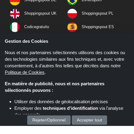
Shoppingspout UK
Shoppingspout PL
Codicegratuito
Shoppingspout ES
Shoppingspout NL
Shoppingspout SE
Gestion des Cookies
Nous et nos partenaires sélectionnés utilisons des cookies ou
Shoppingspout PT
Shoppingspout NO
des technologies similaires aux fins techniques et, avec votre
consentement, à d'autres fins telles que décrites dans notre
Politique de Cookies
.
En matière de publicité, nous et nos partenaires
sélectionnés pouvons :
Utiliser des données de géolocalisation précises
Employer des
techniques d'identification
via l'analyse
des appareils
Rejeter/Optionnel
Accepter tout
Stocker et/ou accéder à des informations sur un appareil
Nous traitons vos données personnelles pour :
Si vous effectuez un achat après avoir cliqué sur les liens de ce site,