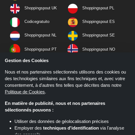
Shoppingspout UK
Shoppingspout PL
Codicegratuito
Shoppingspout ES
Shoppingspout NL
Shoppingspout SE
Shoppingspout PT
Shoppingspout NO
Gestion des Cookies
Nous et nos partenaires sélectionnés utilisons des cookies ou
des technologies similaires aux fins techniques et, avec votre
consentement, à d'autres fins telles que décrites dans notre
Politique de Cookies
.
En matière de publicité, nous et nos partenaires
sélectionnés pouvons :
Utiliser des données de géolocalisation précises
Employer des
techniques d'identification
via l'analyse
Si vous effectuez un achat après avoir cliqué sur les liens de ce site,
Shoppingspout.fr peut gagner une commission d'affiliation sur le site que
des appareils