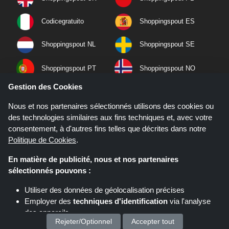
Codicegratuito
Shoppingspout ES
Shoppingspout NL
Shoppingspout SE
Shoppingspout PT
Shoppingspout NO
Gestion des Cookies
Nous et nos partenaires sélectionnés utilisons des cookies ou
des technologies similaires aux fins techniques et, avec votre
consentement, à d'autres fins telles que décrites dans notre
Politique de Cookies
.
En matière de publicité, nous et nos partenaires
sélectionnés pouvons :
Utiliser des données de géolocalisation précises
Employer des
techniques d'identification
via l'analyse
Si vous effectuez un achat après avoir cliqué sur les liens de ce site,
Shoppingspout.fr peut gagner une commission d'affiliation sur le site que
des appareils
vous visitez.
Rejeter/Optionnel
Accepter tout
Stocker et/ou accéder à des informations sur un appareil