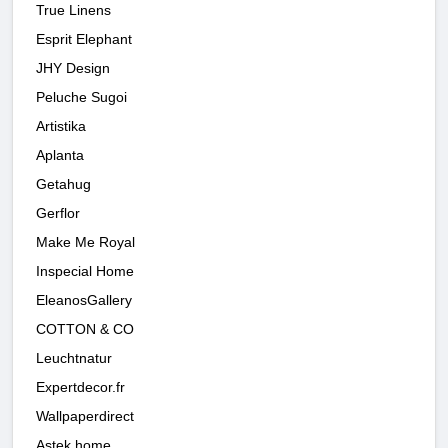
True Linens
Esprit Elephant
JHY Design
Peluche Sugoi
Artistika
Aplanta
Getahug
Gerflor
Make Me Royal
Inspecial Home
EleanosGallery
COTTON & CO
Leuchtnatur
Expertdecor.fr
Wallpaperdirect
Astek home