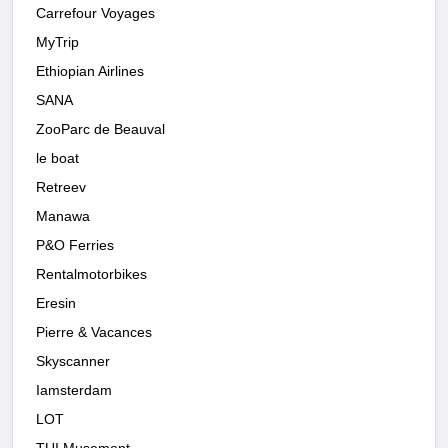
Carrefour Voyages
MyTrip
Ethiopian Airlines
SANA
ZooParc de Beauval
le boat
Retreev
Manawa
P&O Ferries
Rentalmotorbikes
Eresin
Pierre & Vacances
Skyscanner
Iamsterdam
LOT
TUI Musement