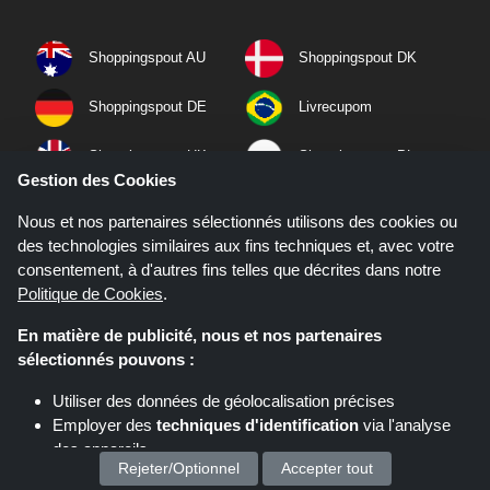
Shoppingspout AU
Shoppingspout DK
Shoppingspout DE
Livrecupom
Shoppingspout UK
Shoppingspout PL
Gestion des Cookies
Codicegratuito
Shoppingspout ES
Nous et nos partenaires sélectionnés utilisons des cookies ou
des technologies similaires aux fins techniques et, avec votre
Shoppingspout NL
Shoppingspout SE
consentement, à d'autres fins telles que décrites dans notre
Politique de Cookies
.
Shoppingspout PT
Shoppingspout NO
En matière de publicité, nous et nos partenaires
sélectionnés pouvons :
Utiliser des données de géolocalisation précises
Employer des
techniques d'identification
via l'analyse
des appareils
Rejeter/Optionnel
Accepter tout
Stocker et/ou accéder à des informations sur un appareil