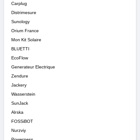
Carplug
Distrimesure
Sunology
Orium France
Mon Kit Solaire
BLUETTI
EcoFlow
Generateur Electrique
Zendure
Jackery
Wasserstein
SunJack
Alrska
FOSSiBOT
Nurzviy
Powerness