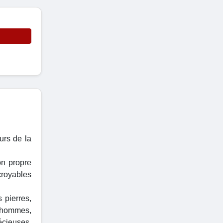
urs de la
on propre
croyables
 pierres,
r hommes,
écieuses,