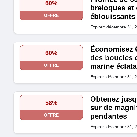
60%
breloques et
éblouissants
OFFRE
Expirer: décembre 31, 
Économisez 6
60%
des boucles d
marine éclat
OFFRE
Expirer: décembre 31, 
Obtenez jusq
58%
sur de magnif
pendantes
OFFRE
Expirer: décembre 31, 