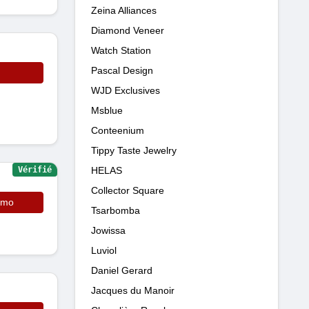
Zeina Alliances
Diamond Veneer
Watch Station
Pascal Design
WJD Exclusives
Msblue
Conteenium
Tippy Taste Jewelry
HELAS
Vérifié
Collector Square
omo
Tsarbomba
Jowissa
Luviol
Daniel Gerard
Jacques du Manoir