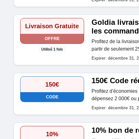
Goldia livrai
Livraison Gratuite
les command
OFFRE
Profitez de la livrais
partir de seulement 
Utilisé 1 fois
Expirer: décembre 31, 
150€ Code ré
150€
Profitez d'économies
CODE
dépensez 2 000€ ou p
Expirer: décembre 31, 
10% bon de r
10%