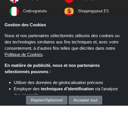
Codicegratuito
Shoppingspout ES
Shoppingspout NL
Shoppingspout SE
Gestion des Cookies
Nous et nos partenaires sélectionnés utilisons des cookies ou
Shoppingspout PT
Shoppingspout NO
des technologies similaires aux fins techniques et, avec votre
consentement, à d'autres fins telles que décrites dans notre
Politique de Cookies
.
En matière de publicité, nous et nos partenaires
sélectionnés pouvons :
Utiliser des données de géolocalisation précises
Employer des
techniques d'identification
via l'analyse
des appareils
Rejeter/Optionnel
Accepter tout
Stocker et/ou accéder à des informations sur un appareil
Nous traitons vos données personnelles pour :
Si vous effectuez un achat après avoir cliqué sur les liens de ce site,
Shoppingspout.fr peut gagner une commission d'affiliation sur le site que
vous visitez.
Proposez des publicités et du contenu personnalisés