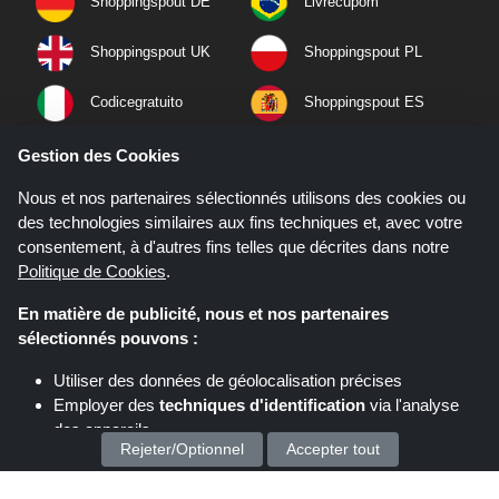
Shoppingspout DE
Livrecupom
Shoppingspout UK
Shoppingspout PL
Codicegratuito
Shoppingspout ES
Shoppingspout NL
Shoppingspout SE
Gestion des Cookies
Nous et nos partenaires sélectionnés utilisons des cookies ou
Shoppingspout PT
Shoppingspout NO
des technologies similaires aux fins techniques et, avec votre
consentement, à d'autres fins telles que décrites dans notre
Politique de Cookies
.
En matière de publicité, nous et nos partenaires
sélectionnés pouvons :
Utiliser des données de géolocalisation précises
Employer des
techniques d'identification
via l'analyse
des appareils
Rejeter/Optionnel
Accepter tout
Stocker et/ou accéder à des informations sur un appareil
Si vous effectuez un achat après avoir cliqué sur les liens de ce site,
Nous traitons vos données personnelles pour :