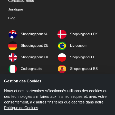
Contactez-nous
Juridique
Blog
Shoppingspout AU
Shoppingspout DK
Shoppingspout DE
Livrecupom
Shoppingspout UK
Shoppingspout PL
Codicegratuito
Shoppingspout ES
Shoppingspout NL
Shoppingspout SE
Gestion des Cookies
Nous et nos partenaires sélectionnés utilisons des cookies ou
Shoppingspout PT
Shoppingspout NO
des technologies similaires aux fins techniques et, avec votre
consentement, à d'autres fins telles que décrites dans notre
Politique de Cookies
.