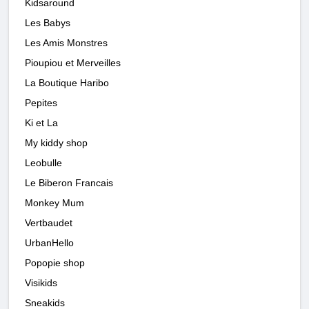
Kidsaround
Les Babys
Les Amis Monstres
Pioupiou et Merveilles
La Boutique Haribo
Pepites
Ki et La
My kiddy shop
Leobulle
Le Biberon Francais
Monkey Mum
Vertbaudet
UrbanHello
Popopie shop
Visikids
Sneakids