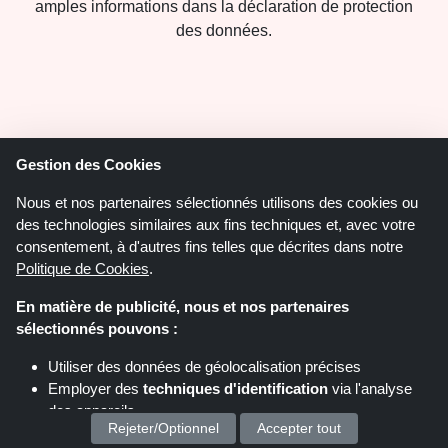
amples informations dans la déclaration de protection
des données.
Gestion des Cookies
Nous et nos partenaires sélectionnés utilisons des cookies ou
ShoppingSpout.fr
des technologies similaires aux fins techniques et, avec votre
consentement, à d'autres fins telles que décrites dans notre
Politique de confidentialité
Politique de Cookies
.
À propos de nous
En matière de publicité, nous et nos partenaires
Contactez-nous
sélectionnés pouvons :
Juridique
Utiliser des données de géolocalisation précises
Employer des
techniques d'identification
via l'analyse
Blog
des appareils
Rejeter/Optionnel
Accepter tout
Stocker et/ou accéder à des informations sur un appareil