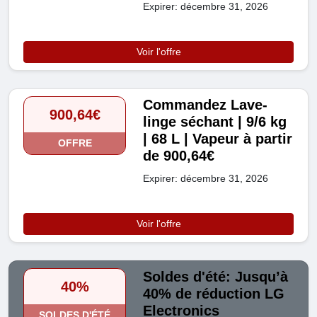
Expirer: décembre 31, 2026
Voir l'offre
Commandez Lave-
900,64€
linge séchant | 9/6 kg
| 68 L | Vapeur à partir
OFFRE
de 900,64€
Expirer: décembre 31, 2026
Voir l'offre
Soldes d'été: Jusqu’à
40%
40% de réduction LG
Electronics
SOLDES D'ÉTÉ