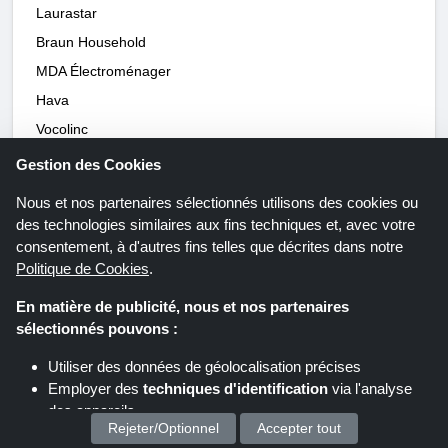
Laurastar
Braun Household
MDA Électroménager
Hava
Vocolinc
Coolzy
Gestion des Cookies
Eziclean
Nous et nos partenaires sélectionnés utilisons des cookies ou
Waterdrop
des technologies similaires aux fins techniques et, avec votre
Roborock
consentement, à d'autres fins telles que décrites dans notre
Politique de Cookies
.
Yamazaki Home
Nilfisk
En matière de publicité, nous et nos partenaires
sélectionnés pouvons :
DeLonghi
Roku
Utiliser des données de géolocalisation précises
Employer des
techniques d'identification
via l'analyse
GSEICE
des appareils
ViralCleaning
Rejeter/Optionnel
Accepter tout
Stocker et/ou accéder à des informations sur un appareil