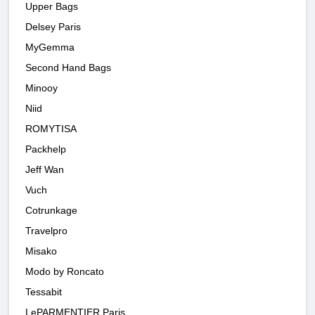
Upper Bags
Delsey Paris
MyGemma
Second Hand Bags
Minooy
Niid
ROMYTISA
Packhelp
Jeff Wan
Vuch
Cotrunkage
Travelpro
Misako
Modo by Roncato
Tessabit
LePARMENTIER Paris