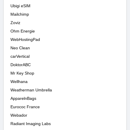
Ubigi eSIM
Mailchimp
Zoviz
Ohm Energie
WebHostingPad
Neo Clean
carVertical
DoktorABC
Mr Key Shop
Wellhana
Weatherman Umbrella
ApparelnBags
Eurococ France
Webador
Radiant Imaging Labs