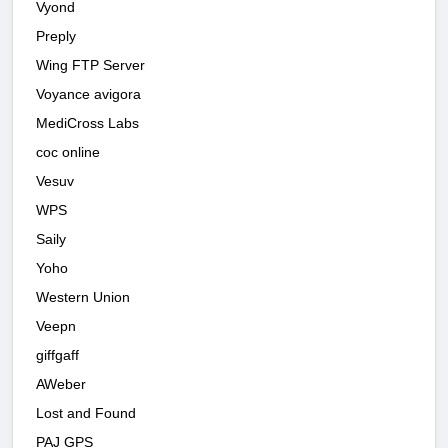
Vyond
Preply
Wing FTP Server
Voyance avigora
MediCross Labs
coc online
Vesuv
WPS
Saily
Yoho
Western Union
Veepn
giffgaff
AWeber
Lost and Found
PAJ GPS