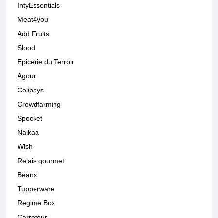
IntyEssentials
Meat4you
Add Fruits
Slood
Epicerie du Terroir
Agour
Colipays
Crowdfarming
Spocket
Nalkaa
Wish
Relais gourmet
Beans
Tupperware
Regime Box
Carrefour