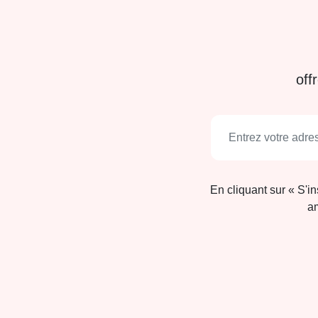
off
En cliquant sur « S'i
am