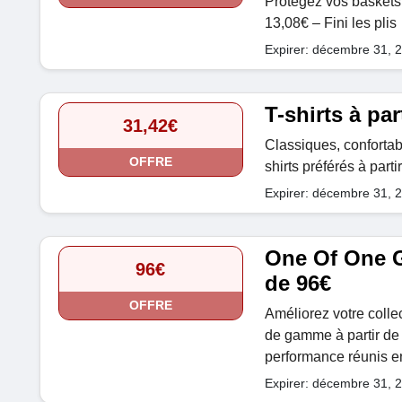
Protégez vos baskets 
13,08€ – Fini les plis
Expirer: décembre 31, 
T-shirts à par
31,42€
Classiques, confortab
OFFRE
shirts préférés à parti
Expirer: décembre 31, 
One Of One Ga
96€
de 96€
OFFRE
Améliorez votre coll
de gamme à partir de 
performance réunis en
Expirer: décembre 31, 