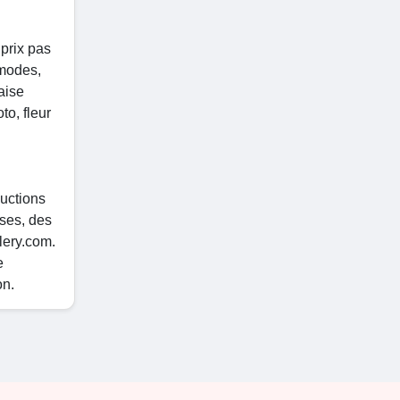
prix pas
mmodes,
aise
to, fleur
uctions
ises, des
lery.com.
e
on.