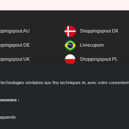
ppingspout AU
Shoppingspout DK
ppingspout DE
Livrecupom
ppingspout UK
Shoppingspout PL
cegratuito
Shoppingspout ES
technologies similaires aux fins techniques et, avec votre consentemen
ppingspout NL
Shoppingspout SE
 pouvons :
ppingspout PT
Shoppingspout NO
appareils