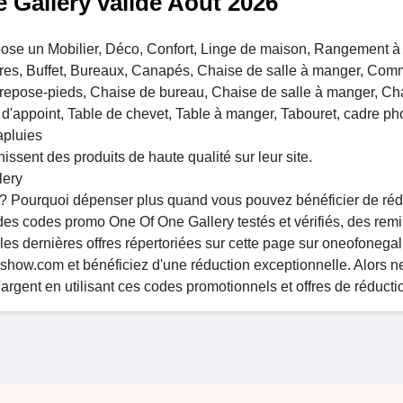
 Gallery valide Août 2026
pose un Mobilier, Déco, Confort, Linge de maison, Rangement à 
oires, Buffet, Bureaux, Canapés, Chaise de salle à manger, Co
& repose-pieds, Chaise de bureau, Chaise de salle à manger, Ch
 d'appoint, Table de chevet, Table à manger, Tabouret, cadre pho
apluies
ssent des produits de haute qualité sur leur site.
lery
? Pourquoi dépenser plus quand vous pouvez bénéficier de réd
des codes promo One Of One Gallery testés et vérifiés, des rem
 les dernières offres répertoriées sur cette page sur oneofonegal
show.com et bénéficiez d'une réduction exceptionnelle. Alors n
rgent en utilisant ces codes promotionnels et offres de réducti