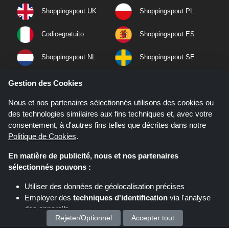
Shoppingspout UK
Shoppingspout PL
Codicegratuito
Shoppingspout ES
Shoppingspout NL
Shoppingspout SE
Shoppingspout PT
Shoppingspout NO
Gestion des Cookies
Nous et nos partenaires sélectionnés utilisons des cookies ou
des technologies similaires aux fins techniques et, avec votre
consentement, à d'autres fins telles que décrites dans notre
Politique de Cookies
.
En matière de publicité, nous et nos partenaires
sélectionnés pouvons :
Utiliser des données de géolocalisation précises
Employer des
techniques d'identification
via l'analyse
des appareils
Si vous effectuez un achat après avoir cliqué sur les liens de ce site,
Rejeter/Optionnel
Accepter tout
Stocker et/ou accéder à des informations sur un appareil
Shoppingspout.fr peut gagner une commission d'affiliation sur le site que