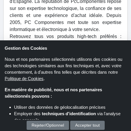
d'Espagne. La réputation de PcComponentes repose
sur son expertise technologique, la confiance de ses
clients et une expérience d'achat idéale. Depuis
2005, PC Componentes met toute son expertise
informatique et électronique à votre service.
Retrouvez tous vos produits high-tech préférés :
cartes graphiques, processeurs, PC et accessoires
Gestion des Cookies
gaming ! Que vous souhaitiez améliorer votre PC de
jeu ou en construire un nouveau, ils vous proposent
Nous et nos partenaires sélectionnés utilisons des cookies ou
un large choix de composants pour PC. Vous y
des technologies similaires aux fins techniques et, avec votre
trouverez également toutes les plus grandes marques
consentement, à d'autres fins telles que décrites dans notre
Politique de Cookies
.
et les meilleurs produits : composants, cartes
graphiques, SSD, cartes mères, alimentations,
En matière de publicité, nous et nos partenaires
écrans, smartphones, périphériques de bureau et de
sélectionnés pouvons :
jeu, télévisions, tablettes, produits audio, et le meilleur
de la maison et de la domotique.
Utiliser des données de géolocalisation précises
Employer des
techniques d'identification
via l'analyse
des appareils
Rejeter/Optionnel
Accepter tout
Stocker et/ou accéder à des informations sur un appareil
Boutiques similaires