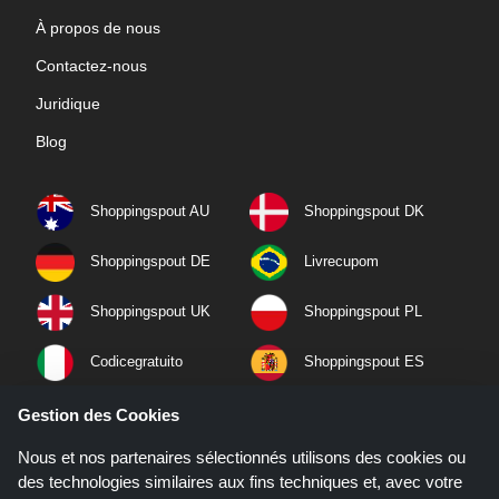
À propos de nous
Contactez-nous
Juridique
Blog
Shoppingspout AU
Shoppingspout DK
Shoppingspout DE
Livrecupom
Shoppingspout UK
Shoppingspout PL
Codicegratuito
Shoppingspout ES
Shoppingspout NL
Shoppingspout SE
Gestion des Cookies
Nous et nos partenaires sélectionnés utilisons des cookies ou
Shoppingspout PT
Shoppingspout NO
des technologies similaires aux fins techniques et, avec votre