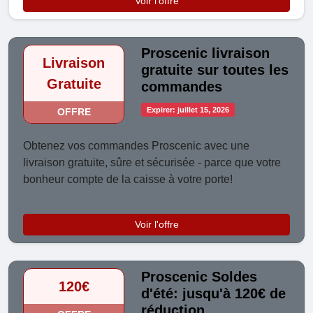
Voir l'offre
Proscenic livraison
Livraison
gratuite sur toutes les
Gratuite
commandes
Expirer: juillet 15, 2026
OFFRE
Obtenez vos commandes Proscenic avec une
livraison gratuite, sûre et sécurisée - parce que votre
bonheur compte de la caisse à votre porte!
Voir l'offre
Proscenic Soldes
120€
d'été: jusqu'à 120€ de
réduction