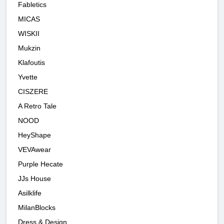
Fabletics
MICAS
WISKII
Mukzin
Klafoutis
Yvette
CISZERE
A Retro Tale
NOOD
HeyShape
VEVAwear
Purple Hecate
JJs House
Asilklife
MilanBlocks
Dress & Design