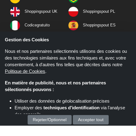
Shoppingspout UK
Shoppingspout PL
Codicegratuito
Shoppingspout ES
Shoppingspout NL
Shoppingspout SE
Gestion des Cookies
Nous et nos partenaires sélectionnés utilisons des cookies ou
Shoppingspout PT
Shoppingspout NO
des technologies similaires aux fins techniques et, avec votre
consentement, à d'autres fins telles que décrites dans notre
Politique de Cookies
.
En matière de publicité, nous et nos partenaires
sélectionnés pouvons :
Utiliser des données de géolocalisation précises
Employer des
techniques d'identification
via l'analyse
des appareils
Rejeter/Optionnel
Accepter tout
Stocker et/ou accéder à des informations sur un appareil
Nous traitons vos données personnelles pour :
Si vous effectuez un achat après avoir cliqué sur les liens de ce site,