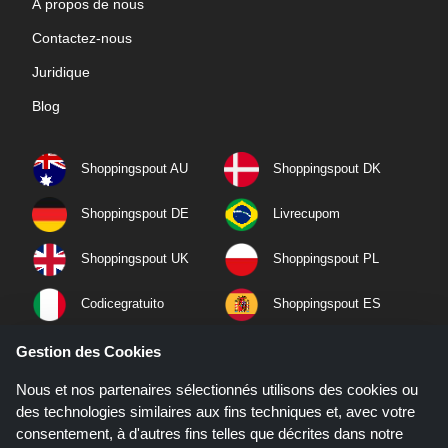
À propos de nous
Contactez-nous
Juridique
Blog
Shoppingspout AU
Shoppingspout DK
Shoppingspout DE
Livrecupom
Shoppingspout UK
Shoppingspout PL
Codicegratuito
Shoppingspout ES
Shoppingspout NL
Shoppingspout SE
Gestion des Cookies
Nous et nos partenaires sélectionnés utilisons des cookies ou
Shoppingspout PT
Shoppingspout NO
des technologies similaires aux fins techniques et, avec votre
consentement, à d'autres fins telles que décrites dans notre