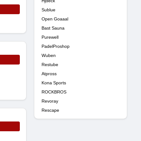
Hjdeck
Sublue
Open Goaaal
Bast Sauna
Purewell
PadelProshop
Wuben
Restube
Atpross
Kona Sports
ROCKBROS
Revoray
Rescape