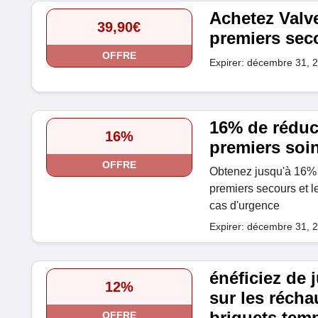
Achetez Valv
39,90€
premiers seco
OFFRE
Expirer: décembre 31, 
16% de réduc
16%
premiers soi
OFFRE
Obtenez jusqu'à 16% d
premiers secours et l
cas d'urgence
Expirer: décembre 31, 
énéficiez de 
12%
sur les récha
briquets tem
OFFRE