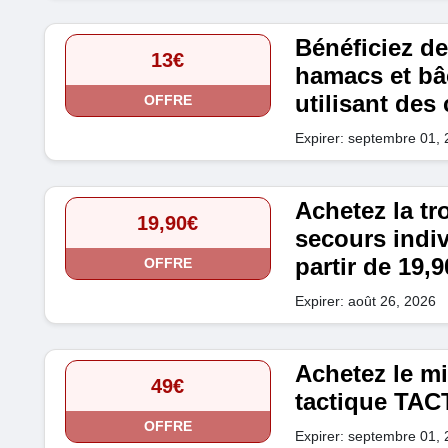
Bénéficiez de
13€
hamacs et b
utilisant des
OFFRE
Expirer: septembre 01,
Achetez la tr
19,90€
secours indi
partir de 19,9
OFFRE
Expirer: août 26, 2026
Achetez le m
49€
tactique TACT
OFFRE
Expirer: septembre 01,