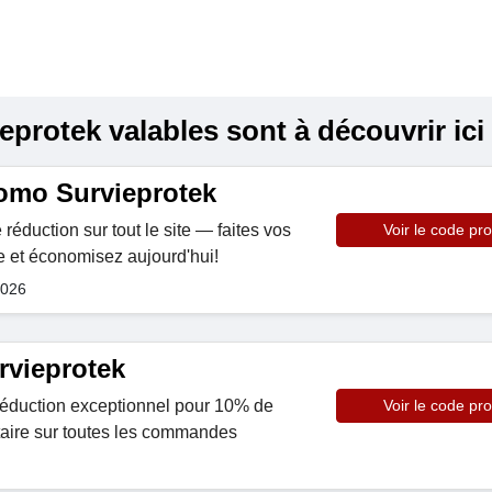
protek valables sont à découvrir ici
omo Survieprotek
éduction sur tout le site — faites vos
Voir le code pr
te et économisez aujourd'hui!
2026
vieprotek
éduction exceptionnel pour 10% de
Voir le code pr
aire sur toutes les commandes