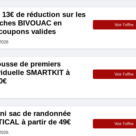
 13€ de réduction sur les
âches BIVOUAC en
Voir l'offre
 coupons valides
 2026
ousse de premiers
viduelle SMARTKIT à
Voir l'offre
0€
ini sac de randonnée
ICAL à partir de 49€
Voir l'offre
 2026