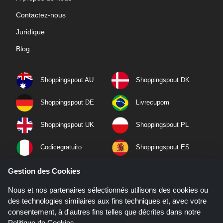
Contactez-nous
Juridique
Blog
Shoppingspout AU
Shoppingspout DK
Shoppingspout DE
Livrecupom
Shoppingspout UK
Shoppingspout PL
Codicegratuito
Shoppingspout ES
Shoppingspout NL
Shoppingspout SE
Gestion des Cookies
Nous et nos partenaires sélectionnés utilisons des cookies ou
Shoppingspout PT
Shoppingspout NO
des technologies similaires aux fins techniques et, avec votre
consentement, à d'autres fins telles que décrites dans notre
Politique de Cookies
.