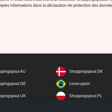
ples informations dans la déclaration de protection des donné
ppingspout AU
Shoppingspout DK
ppingspout DE
Livrecupom
ppingspout UK
Shoppingspout PL
cegratuito
Shoppingspout ES