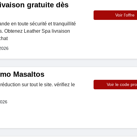
ivaison gratuite dès
Voir l'offre
e en toute sécurité et tranquillité
s. Obtenez Leather Spa livraison
chat
 2026
omo Masaltos
duction sur tout le site. vérifiez le
Voir le code pr
2026