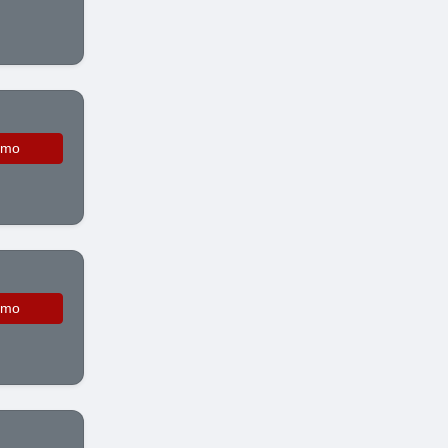
omo
omo