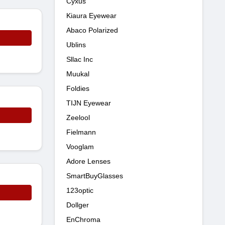
Cyxus
Kiaura Eyewear
Abaco Polarized
Ublins
Sllac Inc
Muukal
Foldies
TIJN Eyewear
Zeelool
Fielmann
Vooglam
Adore Lenses
SmartBuyGlasses
123optic
Dollger
EnChroma