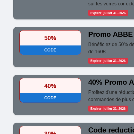
sur les verres correct
Expirer: juillet 31, 2026
Promo ABBE 
50%
Bénéficiez de 50% de
CODE
de 160€
Expirer: juillet 31, 2026
40% Promo A
40%
Profitez d'une réduct
CODE
commandes de plus 
Expirer: juillet 31, 2026
Code reduct
30%