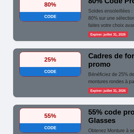
80% Code Pr
80%
Soldes ensoleillées : 
CODE
80% sur une sélection
faites votre choix ava
Expirer: juillet 31, 2026
Cadres de fo
25%
promo
CODE
Bénéficiez de 25% de
montures rondes à par
Expirer: juillet 31, 2026
55% code pr
55%
Glasses
CODE
Obtenez Monture à se