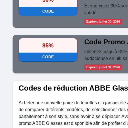
Économisez 30% sur 
CODE
validé
Expirer: juillet 30, 2026
Code Promo 
85%
Obtenez jusqu'à 85% d
CODE
audacieuse en utilisan
Expirer: juillet 31, 2026
Codes de réduction ABBE Glass
Acheter une nouvelle paire de lunettes n'a jamais été
de comparer différents modèles, de sélectionner des 
parfaitement à son style, sans avoir à se déplacer. Avan
promo ABBE Glasses est disponible afin de profiter d