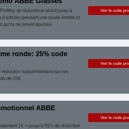
omo ABBE Glasses
Profitez de réductions allant jusqu'à
Voir le code pr
 d'articles pendant une durée limitée et
nt qu'ils ne soient épuisés.
rme ronde: 25% code
Voir le code pr
 réduction supplémentaire sur les
tir de 25€
omotionnel ABBE
Voir le code pr
ulement 1€ + jusqu'à 55% de réduction