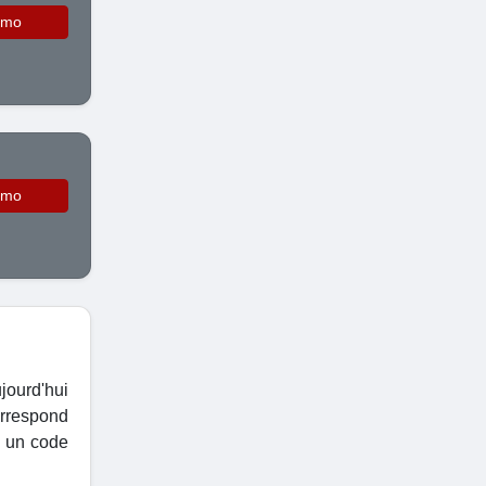
omo
omo
jourd'hui
orrespond
si un code