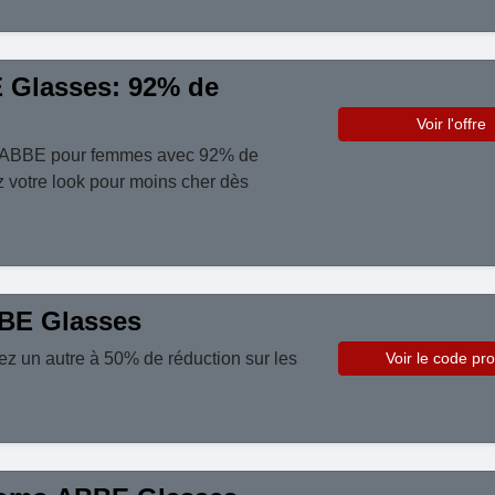
Glasses: 92% de
Voir l'offre
s ABBE pour femmes avec 92% de
z votre look pour moins cher dès
BE Glasses
z un autre à 50% de réduction sur les
Voir le code pr