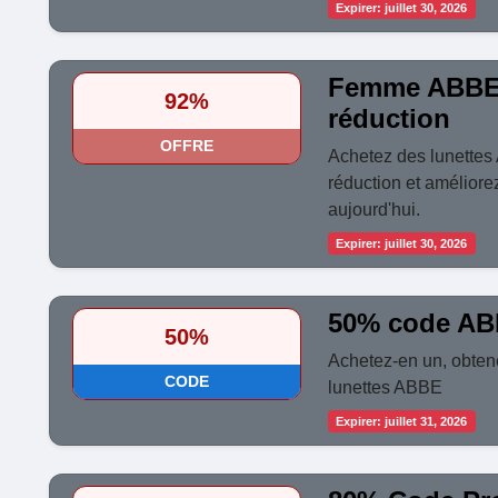
Expirer: juillet 30, 2026
Femme ABBE 
92%
réduction
OFFRE
Achetez des lunette
réduction et améliore
aujourd'hui.
Expirer: juillet 30, 2026
50% code AB
50%
Achetez-en un, obtene
CODE
lunettes ABBE
Expirer: juillet 31, 2026