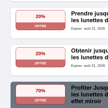
Prendre jusq
20%
les lunettes d
OFFRE
Expirer: août 31, 2026
Obtenir jusq
20%
les lunettes d
OFFRE
Expirer: août 31, 2026
Profiter Jusq
70%
les lunettes d
effet miroir
OFFRE