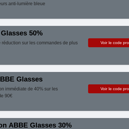
eurs anti-lumière bleue
Glasses 50%
 réduction sur les commandes de plus
Voir le code pr
BBE Glasses
ion immédiate de 40% sur les
Voir le code pr
de 90€
ion ABBE Glasses 30%