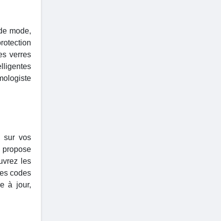
 de mode,
rotection
es verres
lligentes
mologiste
 sur vos
propose
uvrez les
ces codes
e à jour,