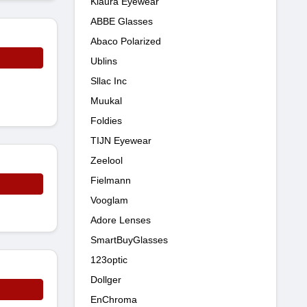
Kiaura Eyewear
ABBE Glasses
Abaco Polarized
Ublins
Sllac Inc
Muukal
Foldies
TIJN Eyewear
Zeelool
Fielmann
Vooglam
Adore Lenses
SmartBuyGlasses
123optic
Dollger
EnChroma