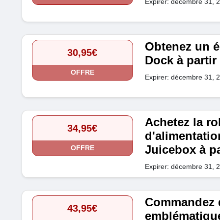
Expirer: décembre 31, 
Obtenez un é
30,95€
Dock à partir
OFFRE
Expirer: décembre 31, 
Achetez la r
34,95€
d'alimentatio
Juicebox à pa
OFFRE
Expirer: décembre 31, 
Commandez de
43,95€
emblématique