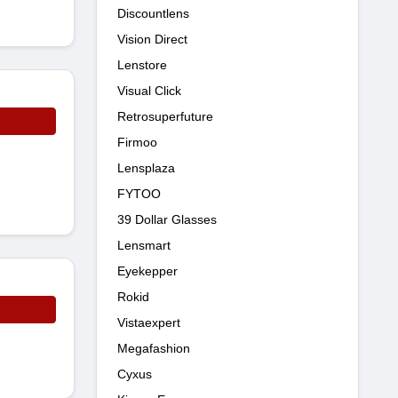
Discountlens
Vision Direct
Lenstore
Visual Click
Retrosuperfuture
Firmoo
Lensplaza
FYTOO
39 Dollar Glasses
Lensmart
Eyekepper
Rokid
Vistaexpert
Megafashion
Cyxus