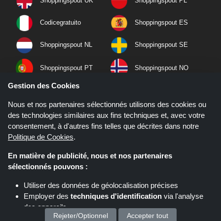
Shoppingspout UK
Shoppingspout PL
Codicegratuito
Shoppingspout ES
Shoppingspout NL
Shoppingspout SE
Shoppingspout PT
Shoppingspout NO
Gestion des Cookies
Nous et nos partenaires sélectionnés utilisons des cookies ou
des technologies similaires aux fins techniques et, avec votre
consentement, à d'autres fins telles que décrites dans notre
Politique de Cookies
.
En matière de publicité, nous et nos partenaires
sélectionnés pouvons :
Utiliser des données de géolocalisation précises
Employer des
techniques d'identification
via l'analyse
Si vous effectuez un achat après avoir cliqué sur les liens de ce site,
Shoppingspout.fr peut gagner une commission d'affiliation sur le site que
des appareils
vous visitez.
Rejeter/Optionnel
Accepter tout
Stocker et/ou accéder à des informations sur un appareil