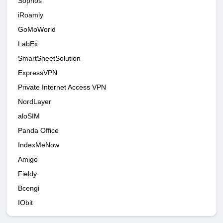
Sophos
iRoamly
GoMoWorld
LabEx
SmartSheetSolution
ExpressVPN
Private Internet Access VPN
NordLayer
aloSIM
Panda Office
IndexMeNow
Amigo
Fieldy
Bcengi
IObit