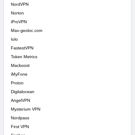
NordVPN
Norton
iProVPN
Max-geoloc.com
Iolo
FastestVPN
Token Metrics
Macboost
iMyFone
Proton
Digitalocean
AngelVPN
Mysterium VPN
Nordpass
First VPN