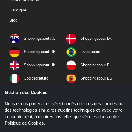
Juridique
Blog
Shoppingspout AU
Shoppingspout DK
Shoppingspout DE
Livrecupom
Shoppingspout UK
Shoppingspout PL
Codicegratuito
Shoppingspout ES
Shoppingspout NL
Shoppingspout SE
Gestion des Cookies
Nous et nos partenaires sélectionnés utilisons des cookies ou
Shoppingspout PT
Shoppingspout NO
des technologies similaires aux fins techniques et, avec votre
consentement, à d'autres fins telles que décrites dans notre
Politique de Cookies
.