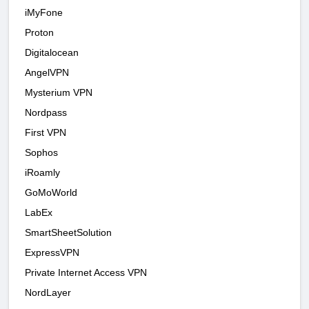
iMyFone
Proton
Digitalocean
AngelVPN
Mysterium VPN
Nordpass
First VPN
Sophos
iRoamly
GoMoWorld
LabEx
SmartSheetSolution
ExpressVPN
Private Internet Access VPN
NordLayer