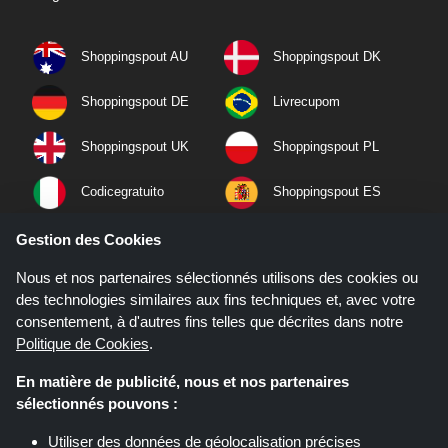
Shoppingspout AU
Shoppingspout DK
Shoppingspout DE
Livrecupom
Shoppingspout UK
Shoppingspout PL
Codicegratuito
Shoppingspout ES
Shoppingspout NL
Shoppingspout SE
Gestion des Cookies
Nous et nos partenaires sélectionnés utilisons des cookies ou
Shoppingspout PT
Shoppingspout NO
des technologies similaires aux fins techniques et, avec votre
consentement, à d'autres fins telles que décrites dans notre
Politique de Cookies
.
En matière de publicité, nous et nos partenaires
sélectionnés pouvons :
Utiliser des données de géolocalisation précises