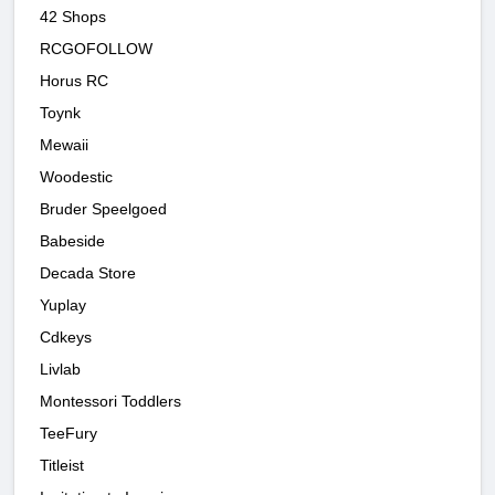
42 Shops
RCGOFOLLOW
Horus RC
Toynk
Mewaii
Woodestic
Bruder Speelgoed
Babeside
Decada Store
Yuplay
Cdkeys
Livlab
Montessori Toddlers
TeeFury
Titleist