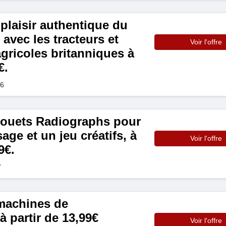
plaisir authentique du
 avec les tracteurs et
Voir l'offre
gricoles britanniques à
€.
26
jouets Radiographs pour
age et un jeu créatifs, à
Voir l'offre
9€.
7
 machines de
à partir de 13,99€
Voir l'offre