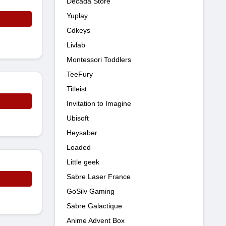
Decada Store
Yuplay
Cdkeys
Livlab
Montessori Toddlers
TeeFury
Titleist
Invitation to Imagine
Ubisoft
Heysaber
Loaded
Little geek
Sabre Laser France
GoSilv Gaming
Sabre Galactique
Anime Advent Box