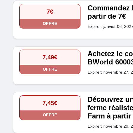
Commandez B
7€
partir de 7€
OFFRE
Expirer: janvier 06, 202
Achetez le 
7,49€
BWorld 60003 
OFFRE
Expirer: novembre 27, 
Découvrez une
7,45€
ferme réalist
Farm à partir
OFFRE
Expirer: novembre 29, 