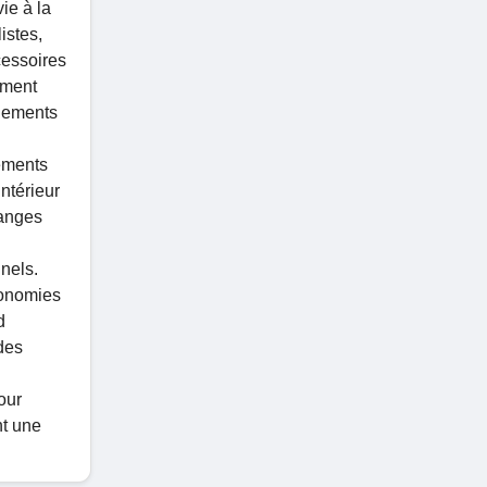
ie à la
istes,
cessoires
ement
nnements
ements
ntérieur
hanges
nnels.
conomies
d
des
our
nt une