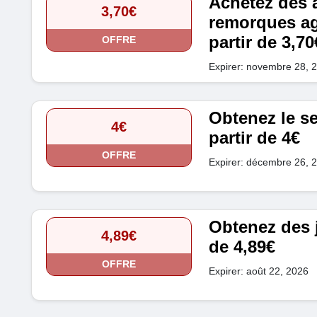
Achetez des 
3,70€
remorques ag
partir de 3,70
OFFRE
Expirer: novembre 28, 
Obtenez le se
4€
partir de 4€
OFFRE
Expirer: décembre 26, 
Obtenez des j
4,89€
de 4,89€
OFFRE
Expirer: août 22, 2026