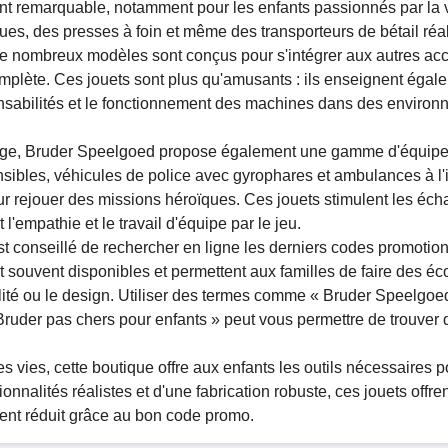
 remarquable, notamment pour les enfants passionnés par la v
ues, des presses à foin et même des transporteurs de bétail réal
 De nombreux modèles sont conçus pour s'intégrer aux autres ac
omplète. Ces jouets sont plus qu'amusants : ils enseignent égal
ponsabilités et le fonctionnement des machines dans des enviro
etage, Bruder Speelgoed propose également une gamme d'équip
ibles, véhicules de police avec gyrophares et ambulances à l'i
our rejouer des missions héroïques. Ces jouets stimulent les éc
'empathie et le travail d'équipe par le jeu.
est conseillé de rechercher en ligne les derniers codes promotio
t souvent disponibles et permettent aux familles de faire des é
bilité ou le design. Utiliser des termes comme « Bruder Speelgoe
Bruder pas chers pour enfants » peut vous permettre de trouver 
es vies, cette boutique offre aux enfants les outils nécessaires p
onnalités réalistes et d'une fabrication robuste, ces jouets offre
vent réduit grâce au bon code promo.