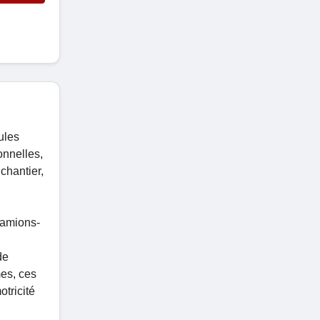
ules
onnelles,
chantier,
 camions-
de
mes, ces
tricité