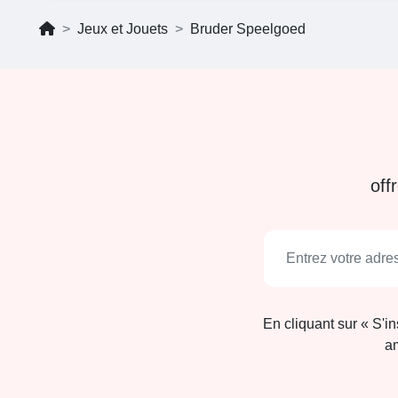
Jeux et Jouets
Bruder Speelgoed
off
En cliquant sur « S'i
am