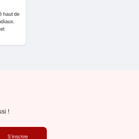
é haut de
ndiaux.
et
si !
S'inscrire