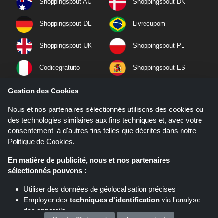
Shoppingspout AU
Shoppingspout DK
Shoppingspout DE
Livrecupom
Shoppingspout UK
Shoppingspout PL
Codicegratuito
Shoppingspout ES
Shoppingspout NL
Shoppingspout SE
Gestion des Cookies
Nous et nos partenaires sélectionnés utilisons des cookies ou
Shoppingspout PT
Shoppingspout NO
des technologies similaires aux fins techniques et, avec votre
consentement, à d'autres fins telles que décrites dans notre
Politique de Cookies
.
En matière de publicité, nous et nos partenaires
sélectionnés pouvons :
Utiliser des données de géolocalisation précises
Employer des
techniques d'identification
via l'analyse
des appareils